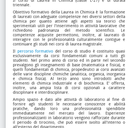
Il corso di Laurea in Chimica (classe L-27) è di durata
triennale.
Obiettivo formativo della Laurea in Chimica è la formazione
di laureati con adeguate competenze nei diversi settori della
chimica per quanto attiene agli aspetti sia teorici che
sperimentali utili per l'inserimento in attività lavorative che
richiedono padronanza del metodo scientifico. Le
competenze acquisite permettono, inoltre, al laureato di
interagire con le professionalità culturalmente contigue e
continuare gli studi nei corsi di laurea magistrale.
Il
percorso formativo
del corso di studio è costituito quasi
esclusivamente da corsi fondamentali comuni a tutti gli
studenti. Nel primo anno di corso ed in parte nel secondo
prevalgono gli insegnamenti di base (matematica e fisica), e
quelli fondamentali di chimica, propedeutici ai corsi avanzati
delle varie discipline chimiche (analitica, organica, inorganica
e chimica fisica). Al terzo anno sono introdotti anche
elementi di chimica industriale e di biochimica. E' offerta,
inoltre, una ampia lista di corsi opzionali a carattere
disciplinare e interdisciplinare.
Ampio spazio è dato alle attività di laboratorio al fine di
fornire agli studenti le necessarie conoscenze e abilità
pratiche, dando loro una professionalità spendibile
immediatamente nel mercato del lavoro. Esperienze
professionalizzanti in laboratorio vengono rafforzate durante
il periodo di tirocinio, che può essere svolto all'interno o
all'esterno del dipartimento.